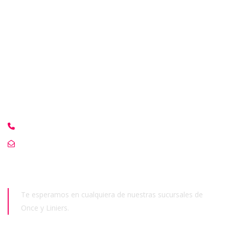
Vias de
contacto
Whatsapp: 54 9 11 6359-0341
info(@)disfracesmagicos.com.ar
Sucursales
Te esperamos en cualquiera de nuestras sucursales de
Once y Liniers.